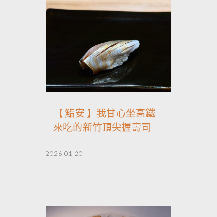
【 鮨安 】我甘心坐高鐵
來吃的新竹頂尖握壽司
2026-01-20