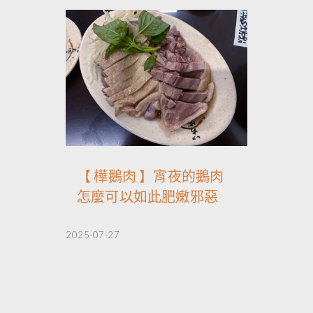
【 樺鵝肉 】宵夜的鵝肉
怎麼可以如此肥嫩邪惡
2025-07-27