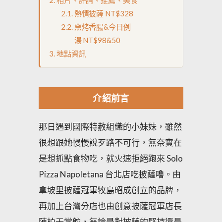
熱情披薩 NT$328
窯烤香腸&今日例
湯 NT$98&50
地點資訊
介紹前言
那日遇到國際特赦組織的小妹妹，雖然
很想跟她慢慢說歹路不可行，無奈實在
是想抓點食物吃，就火速拒絕跑來 Solo
Pizza Napoletana 台北店吃披薩嚕。由
拿坡里披薩冠軍牧島昭成創立的品牌，
再加上台灣分店也由創意披薩冠軍店長
陳柏壬掌舵，無論是對披薩的堅持還是