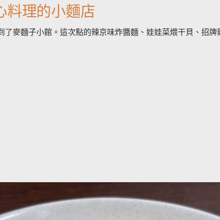
用心料理的小麵店
到了麥麵子小館。這次點的辣京味炸醬麵、娃娃菜煨干貝、招牌