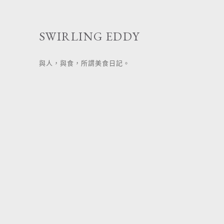
跳
至
SWIRLING EDDY
主
要
與人，與食，所謂美食日記。
內
容