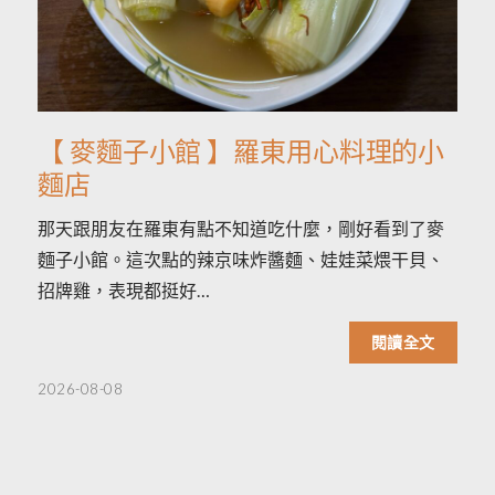
【 麥麵子小館 】羅東用心料理的小
麵店
那天跟朋友在羅東有點不知道吃什麼，剛好看到了麥
麵子小館。這次點的辣京味炸醬麵、娃娃菜煨干貝、
招牌雞，表現都挺好…
閱讀全文
2026-08-08