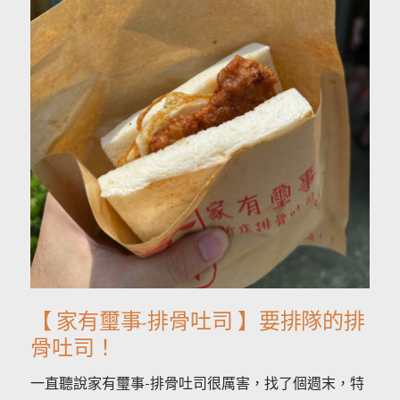
【 家有璽事-排骨吐司 】要排隊的排
骨吐司！
一直聽說家有璽事-排骨吐司很厲害，找了個週末，特