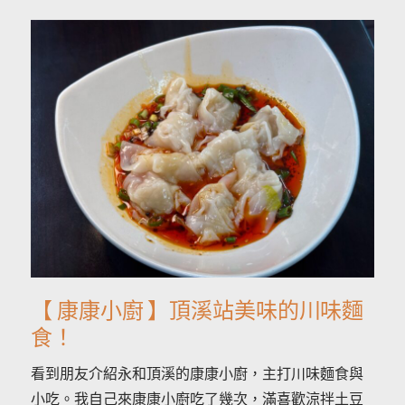
【 康康小廚 】頂溪站美味的川味麵
食！
看到朋友介紹永和頂溪的康康小廚，主打川味麵食與
小吃。我自己來康康小廚吃了幾次，滿喜歡涼拌土豆