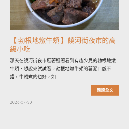
【 勃根地燉牛頰 】饒河街夜市的高
級小吃
那天在饒河街夜市逛著逛著看到有趣少見的勃根地燉
牛頰，想說來試試看。勃根地燉牛頰的薯泥口感不
錯，牛頰煮的也好，如…
閱讀全文
2026-07-30