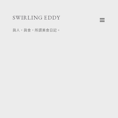
跳
至
SWIRLING EDDY
主
要
與人，與食，所謂美食日記。
內
容