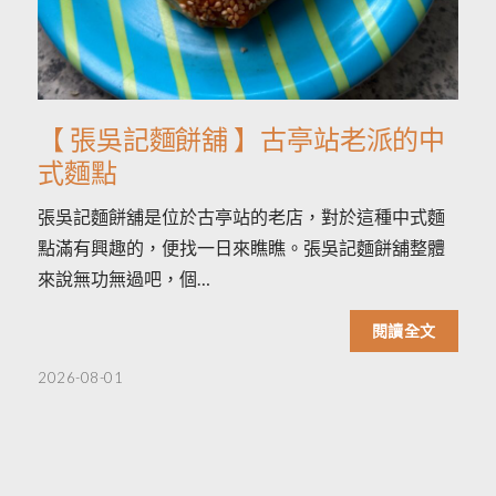
【 張吳記麵餅舖 】古亭站老派的中
式麵點
張吳記麵餅舖是位於古亭站的老店，對於這種中式麵
點滿有興趣的，便找一日來瞧瞧。張吳記麵餅舖整體
來說無功無過吧，個…
閱讀全文
2026-08-01