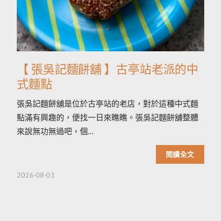
【 張吳記麵餅舖 】古亭站老派的中
式麵點
張吳記麵餅舖是位於古亭站的老店，對於這種中式麵
點滿有興趣的，便找一日來瞧瞧。張吳記麵餅舖整體
來說無功無過吧，個…
閱讀全文
2026-08-01