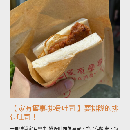
【 家有璽事-排骨吐司 】要排隊的排
骨吐司！
一直聽說家有璽事-排骨吐司很厲害，找了個週末，特