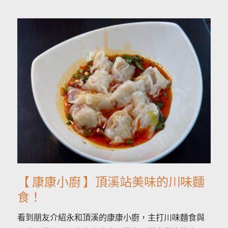
【 康康小廚 】頂溪站美味的川味麵
食！
看到朋友介紹永和頂溪的康康小廚，主打川味麵食與