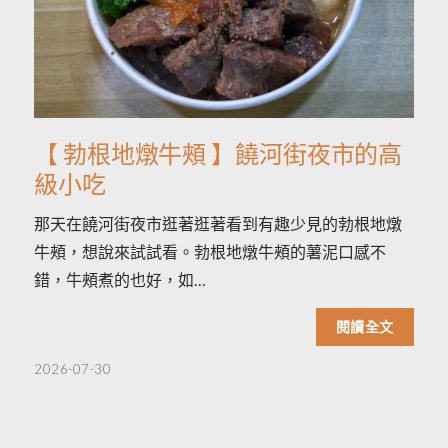
【 勃根地燉牛頰 】饒河街夜市的高
級小吃
那天在饒河街夜市逛著逛著看到有趣少見的勃根地燉
牛頰，想說來試試看。勃根地燉牛頰的薯泥口感不
錯，牛頰煮的也好，如…
閱讀全文
2026-07-30