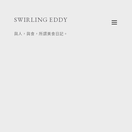
跳
至
SWIRLING EDDY
主
要
與人，與食，所謂美食日記。
內
容