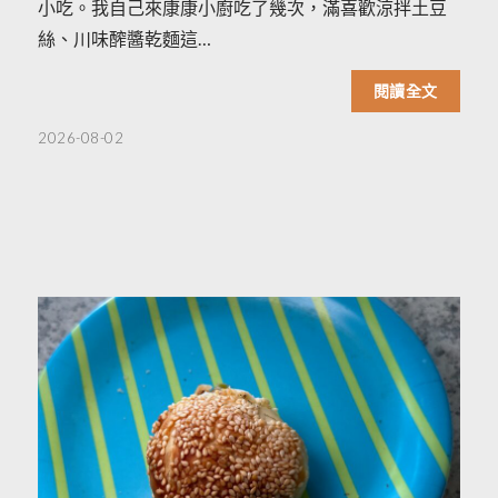
小吃。我自己來康康小廚吃了幾次，滿喜歡涼拌土豆
絲、川味醡醬乾麵這…
閱讀全文
2026-08-02