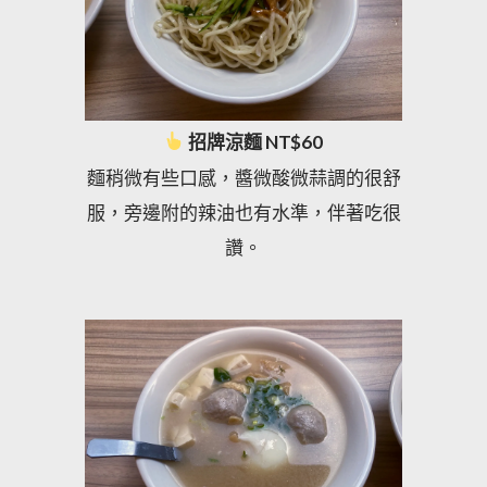
招牌涼麵 NT$60
麵稍微有些口感，醬微酸微蒜調的很舒
服，旁邊附的辣油也有水準，伴著吃很
讚。