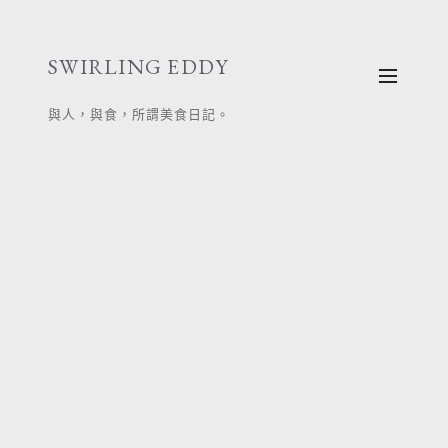
跳
至
SWIRLING EDDY
主
要
與人，與食，所謂美食日記。
內
容