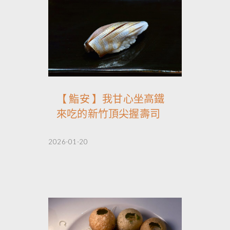
【 鮨安 】我甘心坐高鐵
來吃的新竹頂尖握壽司
2026-01-20