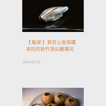
【 鮨安 】我甘心坐高鐵
來吃的新竹頂尖握壽司
2026-01-20