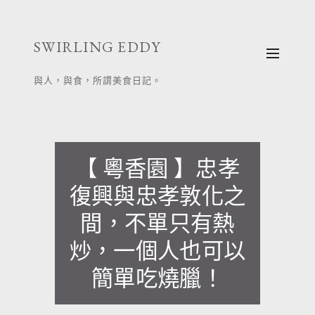
跳
至
SWIRLING EDDY
主
要
與人，與食，所謂美食日記。
內
容
【 粵香園 】忠孝
復興與忠孝敦化之
間，不單只有熱
炒，一個人也可以
簡單吃燒臘！