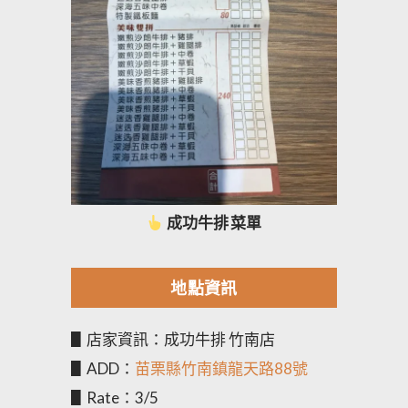
成功牛排 菜單
地點資訊
▋店家資訊：成功牛排 竹南店
▋ADD：
苗栗縣竹南鎮龍天路88號
▋Rate：3/5