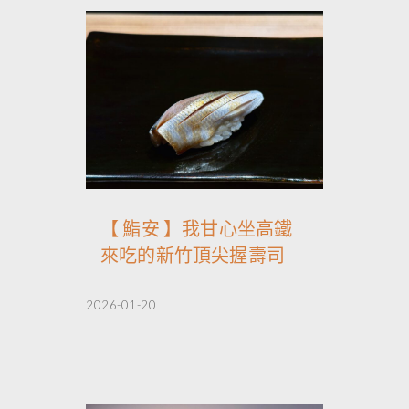
【 鮨安 】我甘心坐高鐵
來吃的新竹頂尖握壽司
2026-01-20