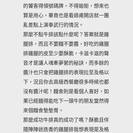
的饕客得領號碼牌，不得逾矩，想來也
算是用心，畢竟也是看過甫開店就一團
亂差點上演拳武行的情況。
那麼不點牛排該點什麼呢？答案就是雞
腿排，而且不要麵不要醬，好吃的雞腿
排雞腿的皮至少要酥脆，卡滋卡滋的聲
音才是讓人魂牽夢縈的秘訣，而多餘的
醬汁也只會把雞腿排的表現拉至及格以
下，況且你去高級西餐廳很多時候也都
沒有醬汁呢！麵食則是看個人喜好，如
果已經餓得能吃下一頭牛的朋友當然得
來個麵食墊墊胃。
那麼成功牛排真的成功了嗎？酥脆且伴
隨陣陣迷迭香的雞腿排我想表現是及格