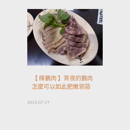
【 樺鵝肉 】宵夜的鵝肉
怎麼可以如此肥嫩邪惡
2025-07-27