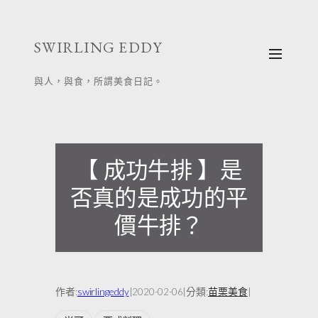
跳
至
SWIRLING EDDY
主
要
與人，與食，所謂美食日記。
內
容
【 成功牛排 】是
否真的是成功的平
價牛排？
作者:
swirlingeddy
|
|
分類:
苗栗美食
|
2020-02-06