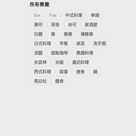
所有標籤
Bar
Fine
中式料理
串燒
壽司
宵夜
尚可
居酒屋
拉麵
推
推推
推推推
日式料理
早餐
桌菜
洗手間
涼麵
甜點咖啡
異國料理
米其林
米飯
義式料理
西式料理
踩雷
速食
鍋
馬拉松
麵食