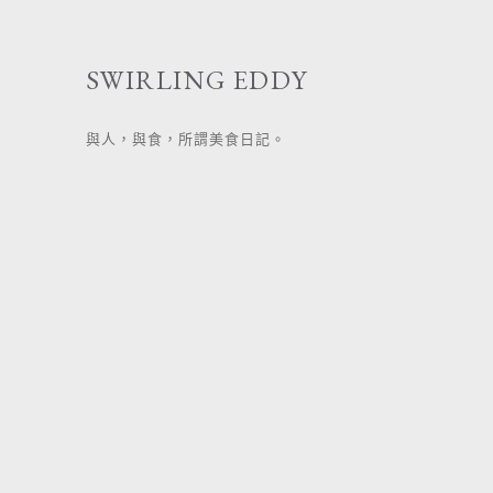
跳
至
SWIRLING EDDY
主
要
與人，與食，所謂美食日記。
內
容