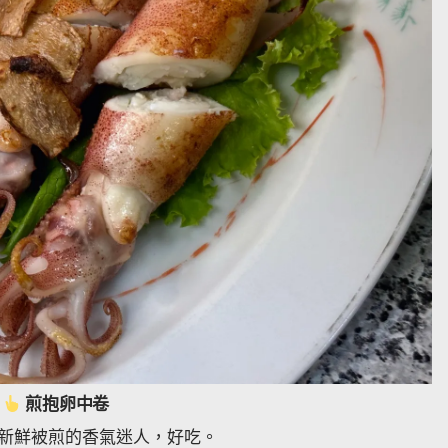
煎抱卵中卷
新鮮被煎的香氣迷人，好吃。