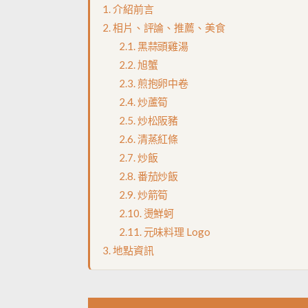
介紹前言
相片、評論、推薦、美食
黑蒜頭雞湯
旭蟹
煎抱卵中卷
炒蘆筍
炒松阪豬
清蒸紅條
炒飯
番茄炒飯
炒箭筍
燙鮮蚵
元味料理 Logo
地點資訊