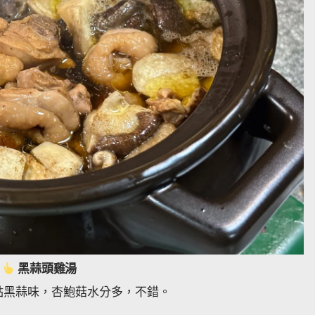
黑蒜頭雞湯
點黑蒜味，杏鮑菇水分多，不錯。