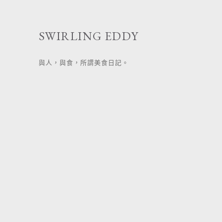
跳
至
SWIRLING EDDY
主
要
與人，與食，所謂美食日記。
內
容