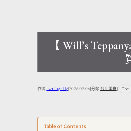
【 Will’s Tep
作者:
swirlingeddy
|
|
分類:
台北美食
|
Fine
2026-02-06
Table of Contents