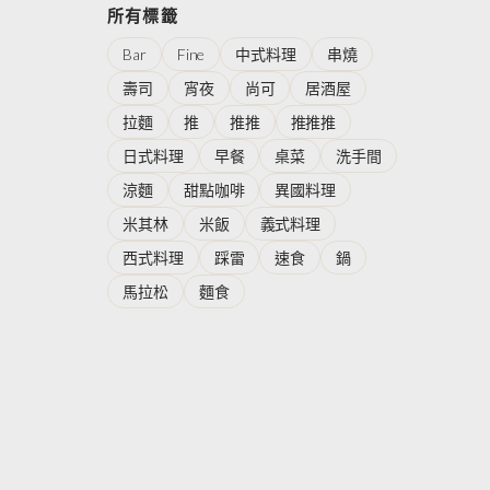
所有標籤
Bar
Fine
中式料理
串燒
壽司
宵夜
尚可
居酒屋
拉麵
推
推推
推推推
日式料理
早餐
桌菜
洗手間
涼麵
甜點咖啡
異國料理
米其林
米飯
義式料理
西式料理
踩雷
速食
鍋
馬拉松
麵食