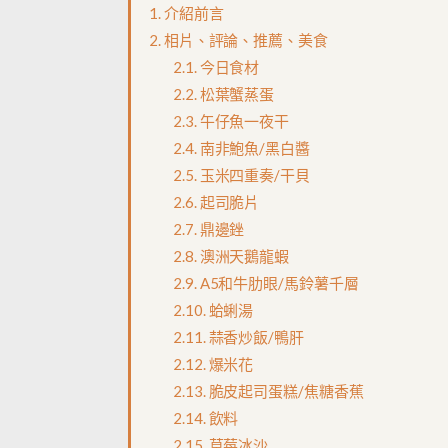
介紹前言
相片、評論、推薦、美食
今日食材
松葉蟹蒸蛋
午仔魚一夜干
南非鮑魚/黑白醬
玉米四重奏/干貝
起司脆片
鼎邊銼
澳洲天鵝龍蝦
A5和牛肋眼/馬鈴薯千層
蛤蜊湯
蒜香炒飯/鴨肝
爆米花
脆皮起司蛋糕/焦糖香蕉
飲料
草莓冰沙