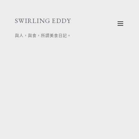
跳
至
SWIRLING EDDY
主
要
與人，與食，所謂美食日記。
內
容