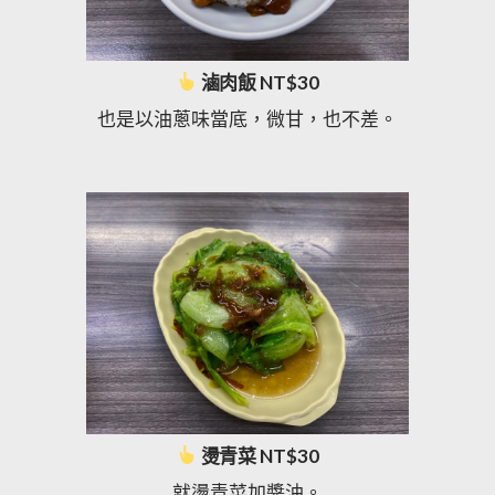
滷肉飯 NT$30
也是以油蔥味當底，微甘，也不差。
燙青菜 NT$30
就燙青菜加醬油。