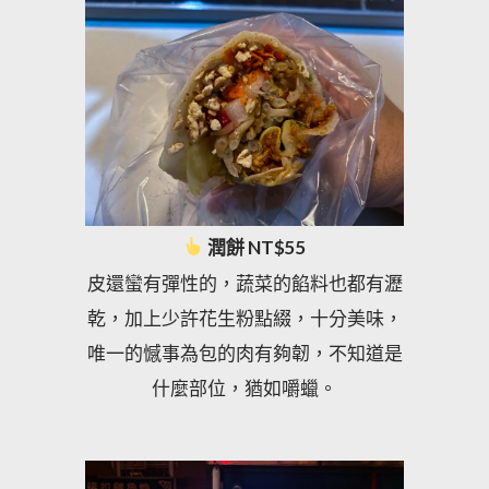
潤餅 NT$55
皮還蠻有彈性的，蔬菜的餡料也都有瀝
乾，加上少許花生粉點綴，十分美味，
唯一的憾事為包的肉有夠韌，不知道是
什麼部位，猶如嚼蠟。