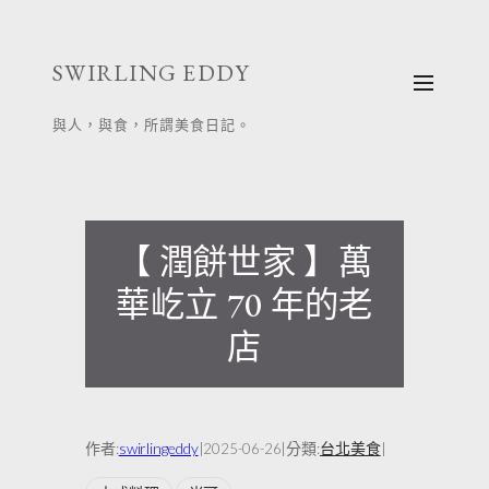
跳
至
SWIRLING EDDY
主
要
與人，與食，所謂美食日記。
內
容
【 潤餅世家 】萬
華屹立 70 年的老
店
作者:
swirlingeddy
|
|
分類:
台北美食
|
2025-06-26