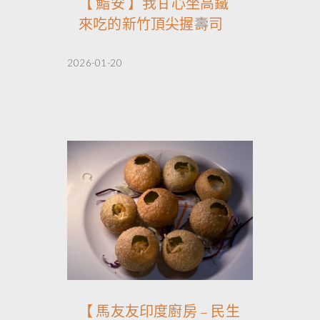
【 鮨安 】我甘心坐高鐵
來吃的新竹頂尖握壽司
2026-01-20
【 馬友友印度廚房 – 民生