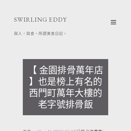
跳
至
SWIRLING EDDY
主
要
與人，與食，所謂美食日記。
內
容
【 金園排骨萬年店
】也是榜上有名的
西門町萬年大樓的
老字號排骨飯