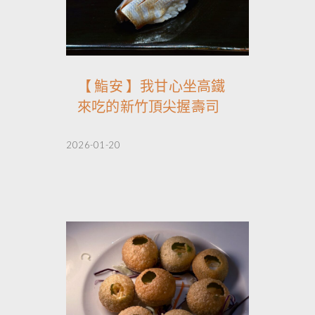
【 鮨安 】我甘心坐高鐵
來吃的新竹頂尖握壽司
2026-01-20