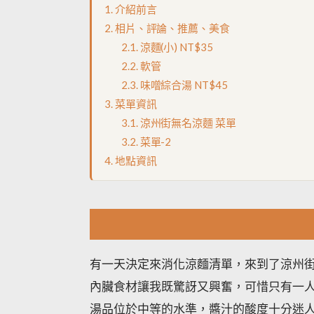
介紹前言
相片、評論、推薦、美食
涼麵(小) NT$35
軟管
味噌綜合湯 NT$45
菜單資訊
涼州街無名涼麵 菜單
菜單-2
地點資訊
有一天決定來消化涼麵清單，來到了涼州
內臟食材讓我既驚訝又興奮，可惜只有一
湯品位於中等的水準，醬汁的酸度十分迷