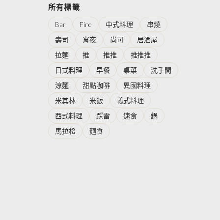
所有標籤
Bar
Fine
中式料理
串燒
壽司
宵夜
尚可
居酒屋
拉麵
推
推推
推推推
日式料理
早餐
桌菜
洗手間
涼麵
甜點咖啡
異國料理
米其林
米飯
義式料理
西式料理
踩雷
速食
鍋
馬拉松
麵食