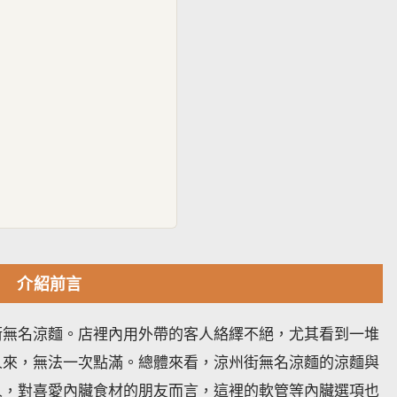
介紹前言
街無名涼麵。店裡內用外帶的客人絡繹不絕，尤其看到一堆
人來，無法一次點滿。總體來看，涼州街無名涼麵的涼麵與
人，對喜愛內臟食材的朋友而言，這裡的軟管等內臟選項也