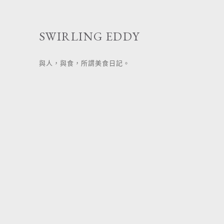
跳
至
SWIRLING EDDY
主
要
與人，與食，所謂美食日記。
內
容