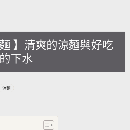
涼麵 】清爽的涼麵與好吃
的下水
涼麵