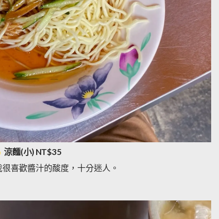
涼麵(小) NT$35
我很喜歡醬汁的酸度，十分迷人。