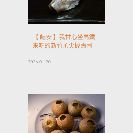
【 鮨安 】我甘心坐高鐵
來吃的新竹頂尖握壽司
2026-01-20