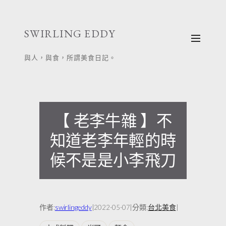
跳
至
SWIRLING EDDY
主
要
與人，與食，所謂美食日記。
內
容
【 老李牛雜 】不
知道老李年輕的時
候不是是小李飛刀
作者:
swirlingeddy
|
|
分類:
台北美食
|
2022-05-07