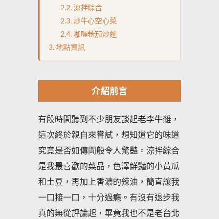
涼拌綜合
炒牛心空心菜
咖喱蕃茄炒麵
地點資訊
介紹前言
有段時間聽到不少朋友談起老李牛雜，
這次終於親自來嘗試，想知道它的味道
究竟是否如傳聞般令人驚豔。涼拌綜合
是我最喜歡的菜品，色澤鮮豔的小黃瓜
和土豆，再加上香濃的辣油，簡直讓我
一口接一口，十分過癮。有沒有退步我
真的無從評論起，畢竟我也不是老台北