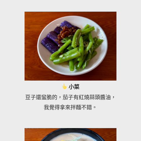
小菜
豆子還蠻脆的，茄子有紅燒蒜頭醬油，
我覺得拿來拌麵不錯。