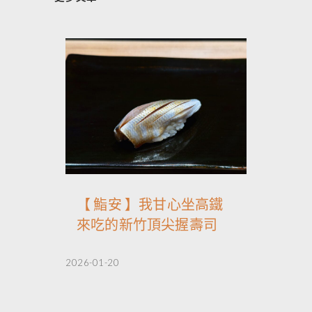
【 鮨安 】我甘心坐高鐵
來吃的新竹頂尖握壽司
2026-01-20