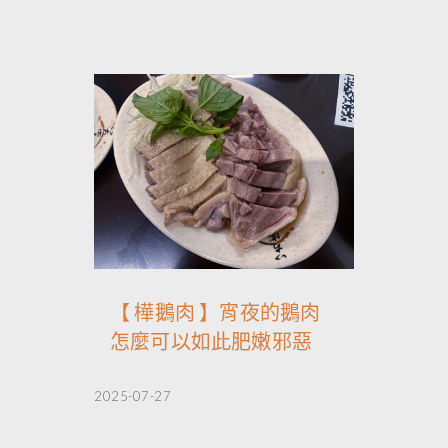
【 樺鵝肉 】宵夜的鵝肉
怎麼可以如此肥嫩邪惡
2025-07-27