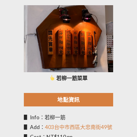
若柳一筋菜單
地點資訊
▋ Info：若柳一筋
▋ Add：
403台中市西區大忠南街49號
▋ Cost：NT$110 pp