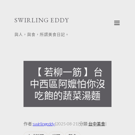
跳
至
SWIRLING EDDY
主
要
與人，與食，所謂美食日記。
內
容
【 若柳一筋 】台
中西區阿嬤怕你沒
吃飽的蔬菜湯麵
作者:
swirlingeddy
|
|
分類:
台中美食
|
2025-08-21