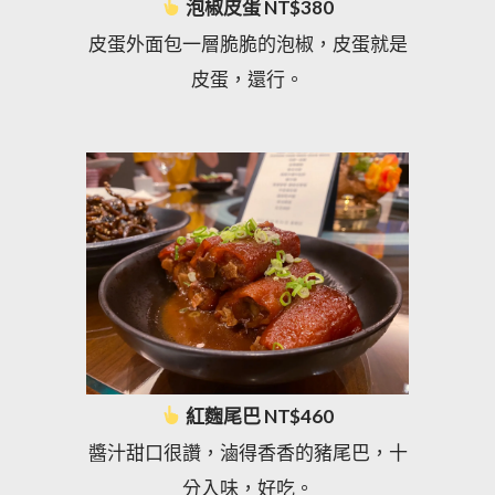
泡椒皮蛋 NT$380
皮蛋外面包一層脆脆的泡椒，皮蛋就是
皮蛋，還行。
紅麴尾巴 NT$460
醬汁甜口很讚，滷得香香的豬尾巴，十
分入味，好吃。