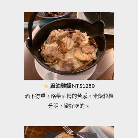
麻油雞飯 NT$1280
酒下得重，略帶酒精的苦感，米飯粒粒
分明，蠻好吃的。