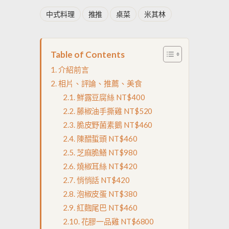
中式料理
推推
桌菜
米其林
Table of Contents
介紹前言
相片、評論、推薦、美食
鮮露豆腐絲 NT$400
藤椒油手撕雞 NT$520
脆皮野菌素鵝 NT$460
陳醋蜇頭 NT$460
芝麻脆鱔 NT$980
燒椒耳絲 NT$420
悄悄話 NT$420
泡椒皮蛋 NT$380
紅麴尾巴 NT$460
花膠一品雞 NT$6800