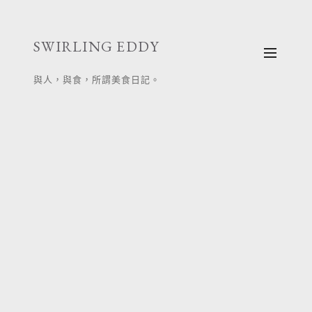
跳
至
SWIRLING EDDY
主
要
與人，與食，所謂美食日記。
內
容