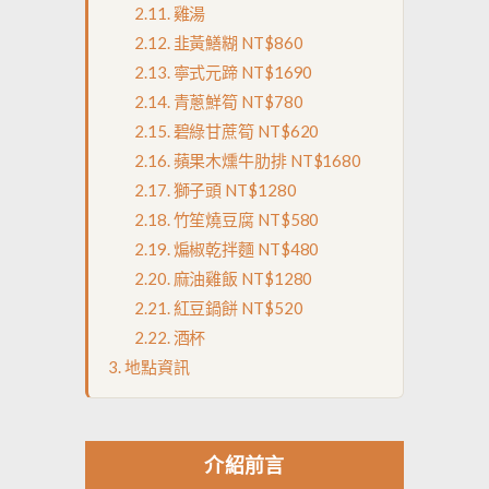
雞湯
韭黃鱔糊 NT$860
寧式元蹄 NT$1690
青蔥鮮筍 NT$780
碧綠甘蔗筍 NT$620
蘋果木燻牛肋排 NT$1680
獅子頭 NT$1280
竹笙燒豆腐 NT$580
煸椒乾拌麵 NT$480
麻油雞飯 NT$1280
紅豆鍋餅 NT$520
酒杯
地點資訊
介紹前言