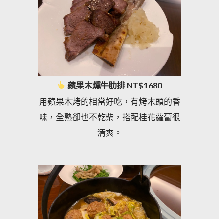
蘋果木燻牛肋排 NT$1680
用蘋果木烤的相當好吃，有烤木頭的香
味，全熟卻也不乾柴，搭配桂花蘿蔔很
清爽。