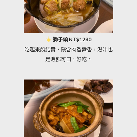
獅子頭 NT$1280
吃起來頗結實，隱含肉香醬香，湯汁也
是濃郁可口，好吃。