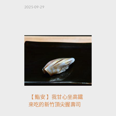
2025-09-29
【 鮨安 】我甘心坐高鐵
來吃的新竹頂尖握壽司