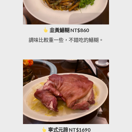
韭黃鱔糊 NT$860
調味比較重一些，不錯吃的鱔糊。
寧式元蹄 NT$1690