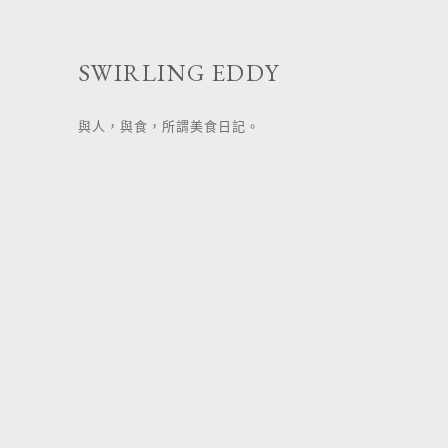
跳
至
SWIRLING EDDY
主
要
與人，與食，所謂美食日記。
內
容