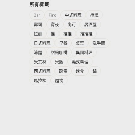
所有標籤
Bar
Fine
中式料理
串燒
壽司
宵夜
尚可
居酒屋
拉麵
推
推推
推推推
日式料理
早餐
桌菜
洗手間
涼麵
甜點咖啡
異國料理
米其林
米飯
義式料理
西式料理
踩雷
速食
鍋
馬拉松
麵食