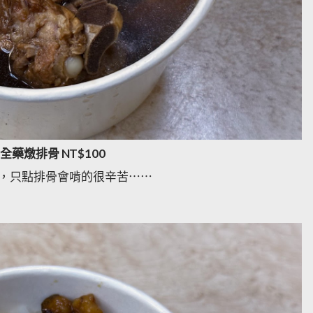
全藥燉排骨 NT$100
，只點排骨會啃的很辛苦⋯⋯