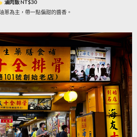
滷肉飯 NT$30
油蔥為主，帶一點偏甜的醬香。