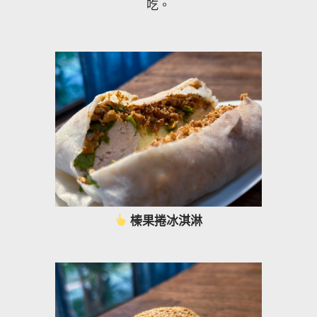
吃。
榛果捲冰淇淋