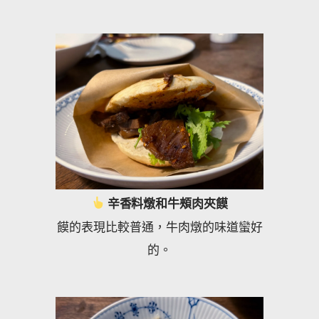
辛香料燉和牛頰肉夾饃
饃的表現比較普通，牛肉燉的味道蠻好
的。