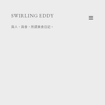
跳
至
SWIRLING EDDY
主
要
與人，與食，所謂美食日記。
內
容