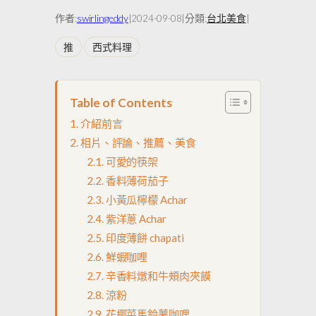
作者:
swirlingeddy
|
|
分類:
台北美食
|
2024-09-08
推
西式料理
Table of Contents
介紹前言
相片、評論、推薦、美食
可愛的筷架
香料薄荷茄子
小黃瓜檸檬 Achar
紫洋蔥 Achar
印度薄餅 chapati
鮮蝦咖哩
辛香料燉和牛頰肉夾饃
涼粉
花椰菜馬鈴薯咖哩