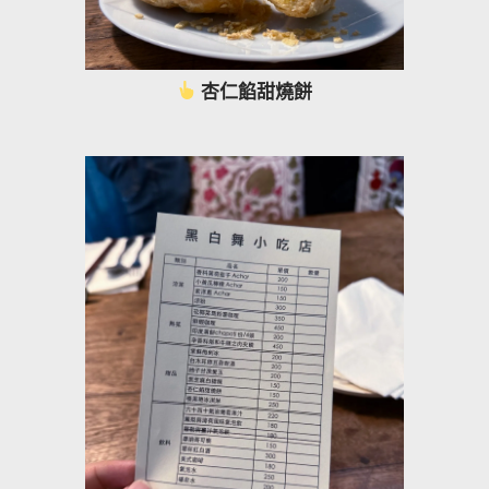
杏仁餡甜燒餅