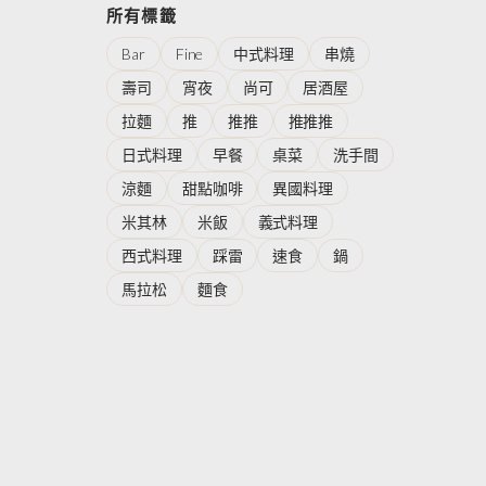
所有標籤
Bar
Fine
中式料理
串燒
壽司
宵夜
尚可
居酒屋
拉麵
推
推推
推推推
日式料理
早餐
桌菜
洗手間
涼麵
甜點咖啡
異國料理
米其林
米飯
義式料理
西式料理
踩雷
速食
鍋
馬拉松
麵食