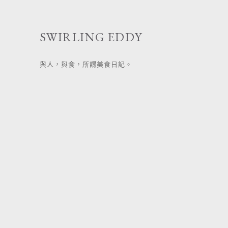
跳
至
SWIRLING EDDY
主
要
與人，與食，所謂美食日記。
內
容