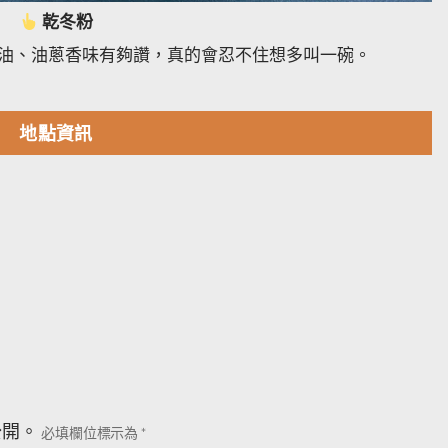
乾冬粉
油、油蔥香味有夠讚，真的會忍不住想多叫一碗。
地點資訊
公開。
必填欄位標示為
*