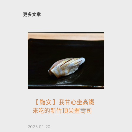
更多文章
【 鮨安 】我甘心坐高鐵
來吃的新竹頂尖握壽司
2026-01-20