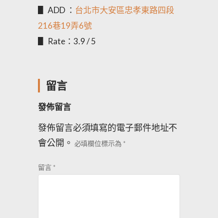
▋ ADD ：
台北市大安區忠孝東路四段
216巷19弄6號
▋ Rate：3.9 / 5
留言
發佈留言
發佈留言必須填寫的電子郵件地址不
會公開。
必填欄位標示為
*
留言
*