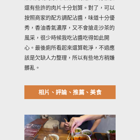
還有些許的肉片十分划算。對了，可以
按照商家的配方調配沾醬，味道十分優
秀，香油香氣濃厚，又不會搶走沙茶的
風采，很少時候我吃沾醬吃得如此開
心。最後廁所看起來還算乾淨，不過應
該是欠缺人力整理，所以有些地方稍嫌
髒亂。
相片、評論、推薦、美食