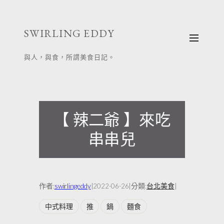
跳
至
SWIRLING EDDY
主
要
與人，與食，所謂美食日記。
內
容
【 辣二爺 】來吃
串串兒
作者:
swirlingeddy
|
|
分類:
台北美食
|
2022-06-26
中式料理
推
鍋
麵食