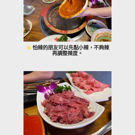
怕辣的朋友可以先點小辣，不夠辣
再調整辣度。