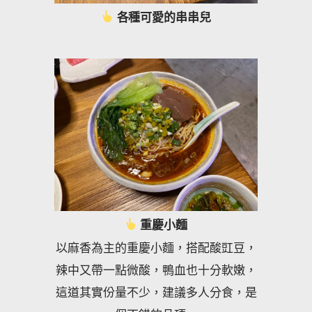
各種可愛的串串兒
重慶小麵
以麻香為主的重慶小麵，搭配酸豇豆，
辣中又帶一點微酸，鴨血也十分軟嫩，
這道其實份量不少，建議多人分食，是