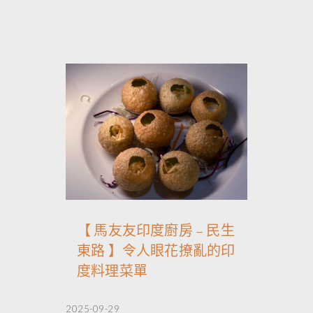
【 馬友友印度廚房 – 民生
東路 】令人眼花撩亂的印
度料理菜單
2025-09-29