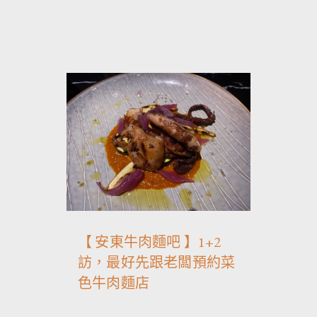
【 安東牛肉麵吧 】1+2
訪，最好先跟老闆預約菜
色牛肉麵店