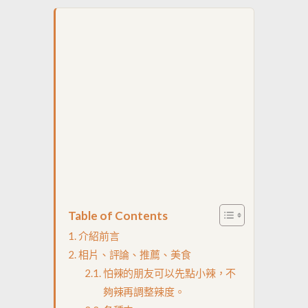
Table of Contents
介紹前言
相片、評論、推薦、美食
怕辣的朋友可以先點小辣，不
夠辣再調整辣度。