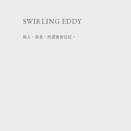
跳
至
SWIRLING EDDY
主
要
與人，與食，所謂美食日記。
內
容