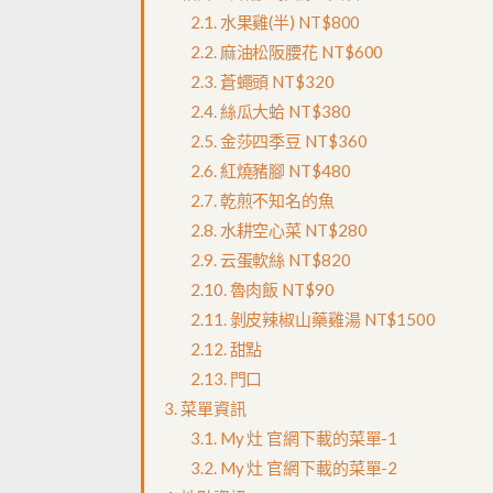
水果雞(半) NT$800
麻油松阪腰花 NT$600
蒼蠅頭 NT$320
絲瓜大蛤 NT$380
金莎四季豆 NT$360
紅燒豬腳 NT$480
乾煎不知名的魚
水耕空心菜 NT$280
云蛋軟絲 NT$820
魯肉飯 NT$90
剝皮辣椒山藥雞湯 NT$1500
甜點
門口
菜單資訊
My 灶 官網下載的菜單-1
My 灶 官網下載的菜單-2