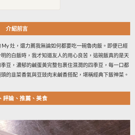
介紹前言
 My 灶，還力薦我無論如何都要吃一碗魯肉飯。即便已經
分明的白飯時，我才知道友人的用心良苦，這碗飯真的是天
四季豆，濃郁的鹹蛋黃完整包裹住濕潤的四季豆，每一口都
蠅頭的韭菜香氣與豆豉肉末鹹香搭配，堪稱經典下飯神菜。
、評論、推薦、美食