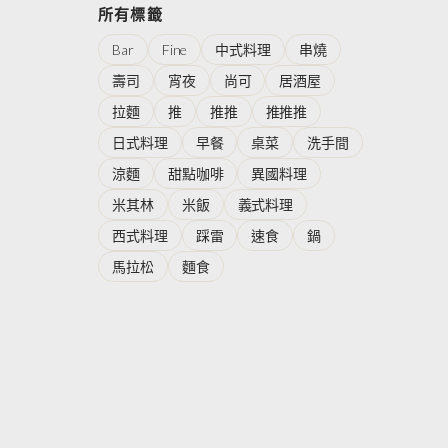
所有標籤
Bar
Fine
中式料理
串燒
壽司
宵夜
尚可
居酒屋
拉麵
推
推推
推推推
日式料理
早餐
桌菜
洗手間
涼麵
甜點咖啡
異國料理
米其林
米飯
義式料理
西式料理
踩雷
速食
鍋
馬拉松
麵食