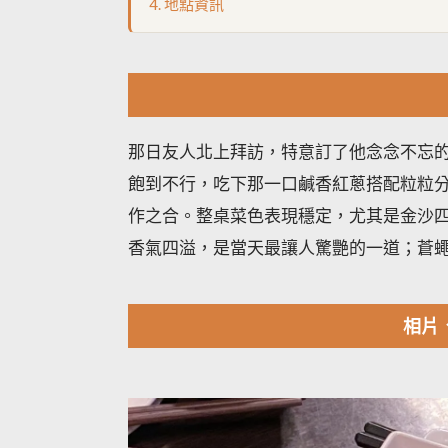
地點資訊
那日友人北上拜訪，特意訂了他念念不忘的
飽到不行，吃下那一口鹹香紅蔥搭配粒粒
作之合。整桌菜色表現穩定，尤其是金沙
香氣四溢，是當天最讓人驚艷的一道；蒼
相片