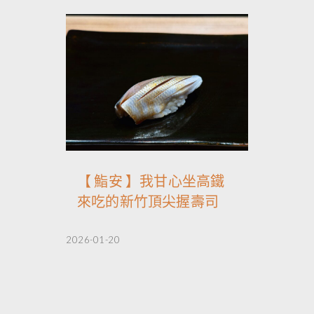
【 鮨安 】我甘心坐高鐵
來吃的新竹頂尖握壽司
2026-01-20