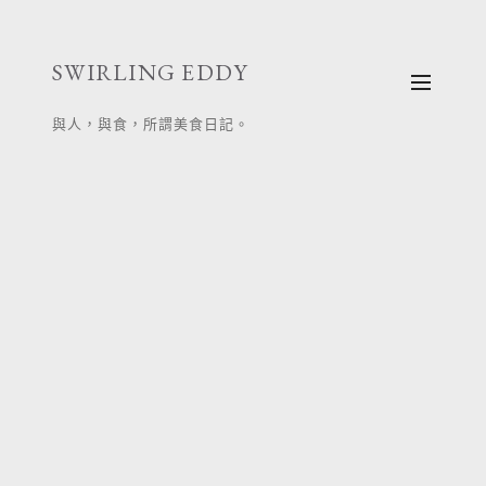
跳
至
SWIRLING EDDY
主
要
與人，與食，所謂美食日記。
內
容