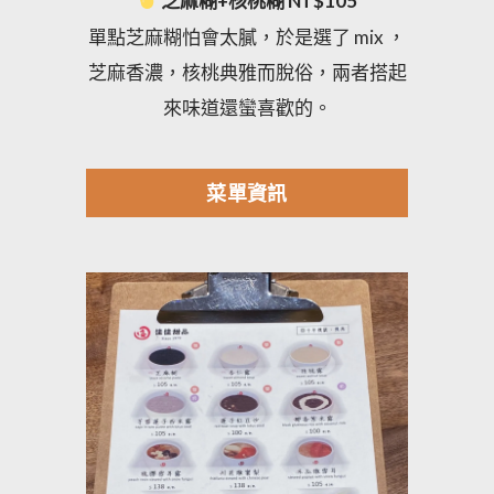
芝麻糊+核桃糊 NT$105
單點芝麻糊怕會太膩，於是選了 mix ，
芝麻香濃，核桃典雅而脫俗，兩者搭起
來味道還蠻喜歡的。
菜單資訊